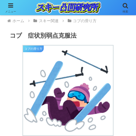
メニュー
検索
ホーム
スキー関連
コブの滑り方
コブ 症状別弱点克服法
コブの滑り方