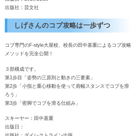
出版社：芸文社
しげさんのコブ攻略は一歩ずつ
コブ専門のF-style大屋校、校長の田中基重によるコブ攻略
メソッドを完全公開！
３部構成です。
第1歩目「姿勢の三原則と動きの三要素」
第2歩「小指と重心移動を使って肩幅スタンスでコブを滑
ろう」
第3歩「密脚でコブを滑る仕組み」
スキーヤー：田中基重
出版日：
出版社：ダイレクトライン出版