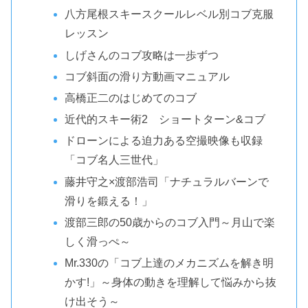
八方尾根スキースクールレベル別コブ克服
レッスン
しげさんのコブ攻略は一歩ずつ
コブ斜面の滑り方動画マニュアル
高橋正二のはじめてのコブ
近代的スキー術2 ショートターン&コブ
ドローンによる迫力ある空撮映像も収録
「コブ名人三世代」
藤井守之×渡部浩司「ナチュラルバーンで
滑りを鍛える！」
渡部三郎の50歳からのコブ入門～月山で楽
しく滑っぺ～
Mr.330の「コブ上達のメカニズムを解き明
かす!」～身体の動きを理解して悩みから抜
け出そう～