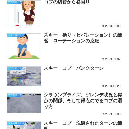
コブの切替から谷回り
コブの滑り方
2023.03.09
スキー 捻り（セパレーション）の練
スキー練習方法
習 ローテーションの克服
2023.07.02
スキー コブ バンクターン
コブの滑り方
2023.10.29
クラウンプライズ、ゲレンデ状況と得
コブの滑り方
点の関係、そして得点のでるコブの滑
り方
2023.03.08
スキー コブ 洗練されたターンの練
スキー練習方法
習