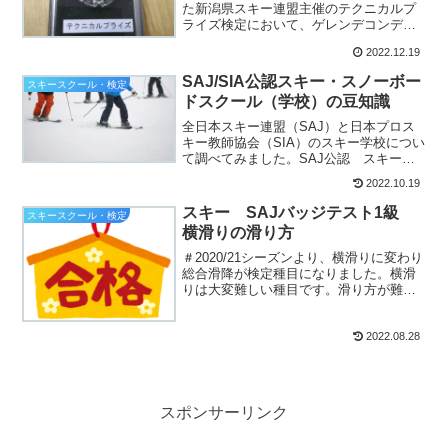
た新潟県スキー連盟主催のテクニカルプ
ライズ検定において、ゲレンデコンディ
ションがどのように得点に影響を与えた
2022.12.19
かを調べ...
SAJ/SIA公認スキー・スノーボー
スキースクール・検定
ドスクール（学校）の豆知識
全日本スキー連盟（SAJ）と日本プロス
キー教師協会（SIA）のスキー学校につい
て調べてみました。SAJ公認 スキー、
スノーボードスクール2020年4月17日現
2022.10.19
在...
スキー SAJバッジテスト1級
スキースクール・検定
横滑りの滑り方
＃2020/21シーズンより、横滑りに変わり
総合滑降が検定種目になりました。横滑
りは大変難しい種目です。滑り方が難し
いのではなく、採点基準が分かりずらい
ところが...
2022.08.28
スポンサーリンク