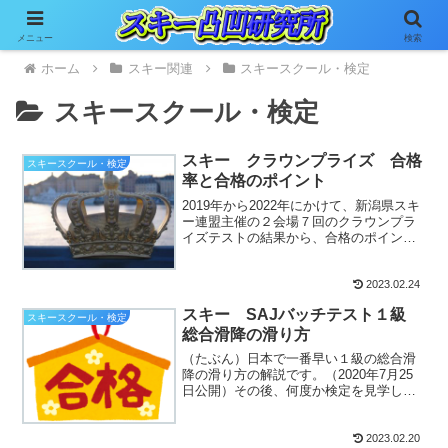
メニュー
検索
ホーム
スキー関連
スキースクール・検定
スキースクール・検定
スキー クラウンプライズ 合格
スキースクール・検定
率と合格のポイント
2019年から2022年にかけて、新潟県スキ
ー連盟主催の２会場７回のクラウンプラ
イズテストの結果から、合格のポイント
を考察しました。合格率新潟県スキー連
盟主催の...
2023.02.24
スキー SAJバッチテスト１級
スキースクール・検定
総合滑降の滑り方
（たぶん）日本で一番早い１級の総合滑
降の滑り方の解説です。（2020年7月25
日公開）その後、何度か検定を見学した
ので加筆修正しました。１級の総合滑降
総合滑降で...
2023.02.20