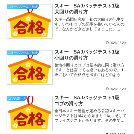
スキー SAJバッチテスト1級
スキースクール・検定
大回りの滑り方
スキー凸凹研究所 初の大回りの記事で
す。いつもコブの記事を書いているんの
で、なんかどきどきしてきました。こう
みえても私、コブができるまでは整地を
滑るんです(笑)...
2023.02.20
スキー SAJバッジテスト1級
スキースクール・検定
小回りの滑り方
整地小回りとコブは基本的に同じ滑り方
です。とは言っても違いもあるので、１
級において合格点を出すにはどのような
滑りが必要か考えてみたいと思います。
１級の小回り小回...
2023.02.20
スキー SAJバッジテスト1級
コブの滑り方
コブの滑り方
全日本スキー連盟が定める公認スキーバ
ッジテストは5級から始まり１級、そして
プライズテストがあります。その中で、
１級、テクニカルプライズ、クラウンプ
ライズにコブ種...