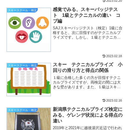
2023.02.20
感覚でみる、スキーバッジテス
スキースクール・検定
ト 1級とテクニカルの違い コ
ブ編
SAJスキーバッジテスト（検定）1級に合
格すると、次に目指すのがテクニカルプ
ライズです。しかし、１級とテクニカル
の間には大きな壁があると言われていま
す。 スピー...
2023.02.18
スキー テクニカルプライズ 小
スキースクール・検定
回りの滑り方と得点の関係
１級に合格した多くの方が目指すテクニ
カルプライズですが、両検定の間には大
きな壁があります。また、１級はスキー
スクールやスキークラブ主催ですが、テ
クニカルプライズ...
2023.02.16
新潟県テクニカルプライズ検定に
スキースクール・検定
みる、ゲレンデ状況による得点の
違い
2019年と2021年に越後湯沢近辺で行われ