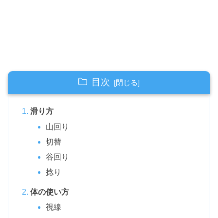
目次
滑り方
山回り
切替
谷回り
捻り
体の使い方
視線