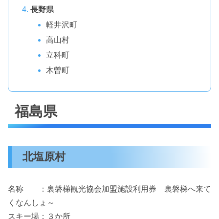
長野県
軽井沢町
高山村
立科町
木曽町
福島県
北塩原村
名称 ：裏磐梯観光協会加盟施設利用券 裏磐梯へ来て
くなんしょ～
スキー場：３か所