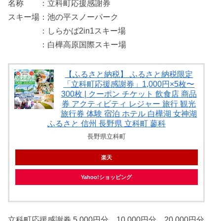
名称 ：立科町応援感謝券
スキー場：池の平スノーパーク
：しらかば2in1スキー場
：白樺高原国際スキー場
【ふるさと納税】 ふるさと納税限定
「立科町応援感謝券」1,000円×5枚〜
300枚 | クーポン チケット 飲食店 商品
券 アクティビティ レジャー 旅行 観光
旅行券 体験 宿泊 ホテル 白樺湖 女神湖
ふるさと 信州 長野県 立科町 蓼科
長野県立科町
楽天
Yahoo!ショッピング
立科町応援感謝券 5,000円分、10,000円分、20,000円分、