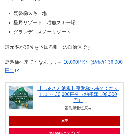
裏磐梯スキー場
星野リゾート 猫魔スキー場
グランデコスノーリゾート
還元率が30％を下回る唯一の自治体です。
裏磐梯へ来てくなんしょ～
10,000円分（納税額 36,000
円）
【ふるさと納税】裏磐梯へ来てくなん
しょ～ 30,000円分（納税額 108,000
円）
福島県北塩原村
楽天
Yahoo!ショッピング